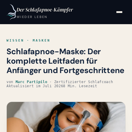
Der Schlafapnoe-Kämpfer
WIEDER LEBEN
WISSEN · MASKEN
Schlafapnoe-Maske: Der
komplette Leitfaden für
Anfänger und Fortgeschrittene
von
Marc Partipilo
· Zertifizierter Schlafcoach
Aktualisiert im Juli 2026
8 Min. Lesezeit